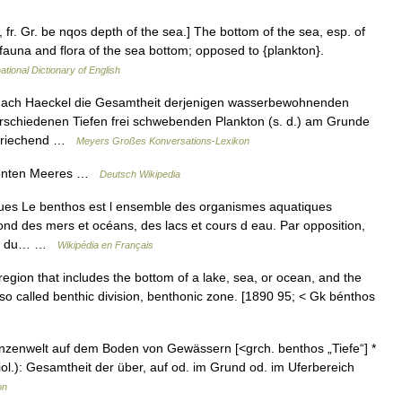
, fr. Gr. be nqos depth of the sea.] The bottom of the sea, esp. of
 fauna and flora of the sea bottom; opposed to {plankton}.
ational Dictionary of English
, nach Haeckel die Gesamtheit derjenigen wasserbewohnenden
schiedenen Tiefen frei schwebenden Plankton (s. d.) am Grunde
e kriechend …
Meyers Großes Konversations-Lexikon
thonten Meeres …
Deutsch Wikipedia
es Le benthos est l ensemble des organismes aquatiques
fond des mers et océans, des lacs et cours d eau. Par opposition,
n et du… …
Wikipédia en Français
egion that includes the bottom of a lake, sea, or ocean, and the
 Also called benthic division, benthonic zone. [1890 95; < Gk bénthos
flanzenwelt auf dem Boden von Gewässern [<grch. benthos „Tiefe“] *
(Biol.): Gesamtheit der über, auf od. im Grund od. im Uferbereich
on