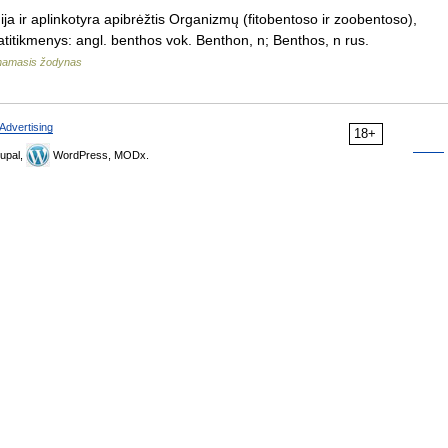
ja ir aplinkotyra apibrėžtis Organizmų (fitobentoso ir zoobentoso),
titikmenys: angl. benthos vok. Benthon, n; Benthos, n rus.
kinamasis žodynas
Advertising
18+
upal,
WordPress, MODx.