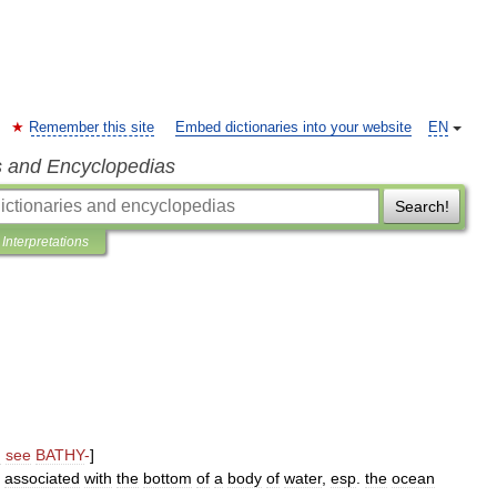
Remember this site
Embed dictionaries into your website
EN
s and Encyclopedias
Search!
Interpretations
:
see
BATHY
-
]
associated
with
the
bottom
of
a
body
of
water
,
esp
.
the
ocean