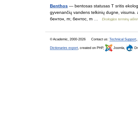
Benthos
— bentosas statusas T sritis ekologi
gyvenančių vandens telkinių dugne, visuma. a
бентон, m; бентос, m …
Ekologijos terminų aiš
© Academic, 2000-2026
Contact us:
Technical Support
,
Dictionaries export
, created on PHP,
Joomla,
Dr