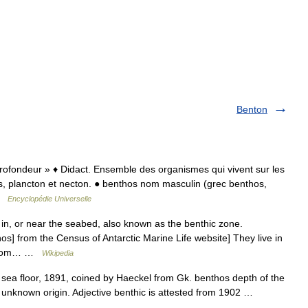
Benton
 profondeur » ♦ Didact. Ensemble des organismes qui vivent sur les
s, plancton et necton. ● benthos nom masculin (grec benthos,
 …
Encyclopédie Universelle
in, or near the seabed, also known as the benthic zone.
s] from the Census of Antarctic Marine Life website] They live in
, from… …
Wikipedia
sea floor, 1891, coined by Haeckel from Gk. benthos depth of the
f unknown origin. Adjective benthic is attested from 1902 …