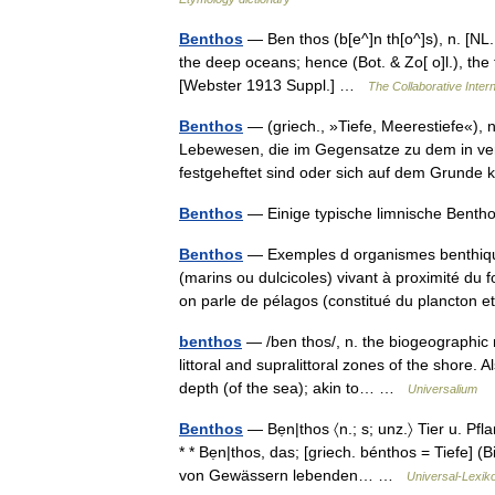
Benthos
— Ben thos (b[e^]n th[o^]s), n. [NL.
the deep oceans; hence (Bot. & Zo[ o]l.), the
[Webster 1913 Suppl.] …
The Collaborative Intern
Benthos
— (griech., »Tiefe, Meerestiefe«)
Lebewesen, die im Gegensatze zu dem in ver
festgeheftet sind oder sich auf dem Grund
Benthos
— Einige typische limnische Ben
Benthos
— Exemples d organismes benthiqu
(marins ou dulcicoles) vivant à proximité du 
on parle de pélagos (constitué du plancto
benthos
— /ben thos/, n. the biogeographic r
littoral and supralittoral zones of the shore.
depth (of the sea); akin to… …
Universalium
Benthos
— Bẹn|thos 〈n.; s; unz.〉 Tier u. P
* * Bẹn|thos, das; [griech. bénthos = Tiefe] 
von Gewässern lebenden… …
Universal-Lexik