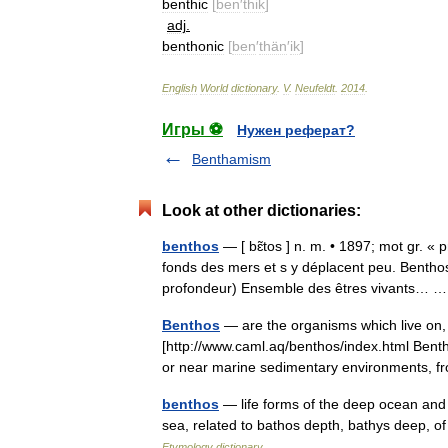
benthic
[
ben
′
thik
]
adj
.
benthonic
[
ben
′
thän
′
ik
]
English
World
dictionary
.
V
.
Neufeldt
.
2014
.
Игры ⚽
Нужен реферат?
Benthamism
Look at other dictionaries:
benthos
— [ bɛ̃tos ] n. m. • 1897; mot gr. «
fonds des mers et s y déplacent peu. Bentho
profondeur) Ensemble des êtres vivants…
Benthos
— are the organisms which live on, 
[http://www.caml.aq/benthos/index.html Bentho
or near marine sedimentary environments
benthos
— life forms of the deep ocean and 
sea, related to bathos depth, bathys deep, o
Etymology dictionary