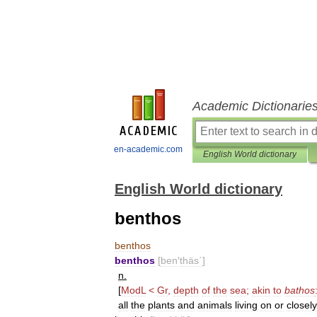
Academic Dictionarie
en-academic.com
English World dictionary
English World dictionary
benthos
benthos
benthos
[
ben
′
thäs΄
]
n
.
[
ModL
<
Gr
,
depth
of
the
sea
;
akin
to
bathos
all
the
plants
and
animals
living
on
or
closely